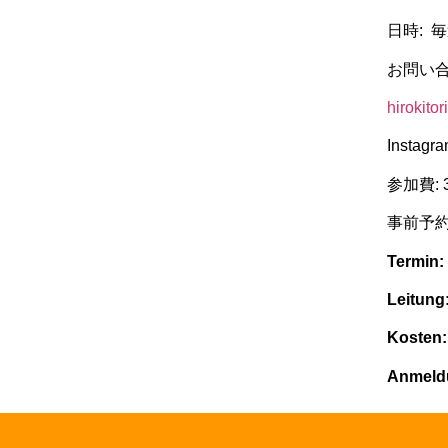
日時
:
お問い
hirokit
Instagra
参加費
: 
事前予
Termin
Leitun
Kosten:
Anmeldu