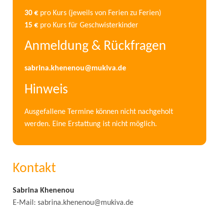
30 €
pro Kurs (jeweils von Ferien zu Ferien)
15 €
pro Kurs für Geschwisterkinder
Anmeldung & Rückfragen
sabrina.khenenou@mukiva.de
Hinweis
Ausgefallene Termine können nicht nachgeholt
werden. Eine Erstattung ist nicht möglich.
Kontakt
Sabrina Khenenou
E-Mail: sabrina.khenenou@mukiva.de