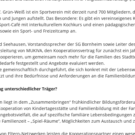
. Grün-Weiß ist ein Sportverein mit derzeit rund 700 Mitgliedern,
und Jungen aufstellt. Das Besondere: Es gibt ein vereinseigenes 
-Sport-Café mit interkulturellem Kochkurs und einen pädagogischen
owie ein Sport- und Freizeitcamp an.
 Seehausen, Vorstandssprecher der SG Bornheim sowie Leiter des 
gsleitung von MUKIVA, den Kooperationsvertrag für zunächst ein Ja
kooperieren, um gemeinsam noch mehr für die Familien des Stadtte
 Bedarfe festgestellt und Angebote evaluiert werden.
 gemeinschaftlich durchgeführt, die sich konkret mit der Lebenswir
t und ihre Bedürfnisse und Anforderungen an die Familienbildun
ng unterschiedlicher Träger?
on liegt in dem „Zusammenbringen“ frühkindlicher Bildungsförder
Kooperation von Kindertagesstätte und Familienbildung mit der Fam
ngebotsvielfalt, die auf spezifische familiäre Lebensbedingungen 
Familienzeit – „Spiel-Räume“, Möglichkeiten zum Austausch und 
von Eltern-Netzwerken leisten die Kooperationspartner einen wese